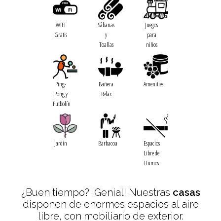
WIFI
Sábanas
Juegos
Gratis
y
para
Toallas
niños
Ping-
Bañera
Amenities
Pong y
Relax
Futbolín
Jardín
Barbacoa
Espacios
Libre de
Humos
¿Buen tiempo? ¡Genial! Nuestras
casas
disponen de enormes espacios al aire
libre, con mobiliario de exterior.