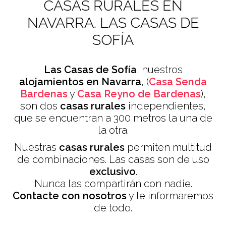
CASAS RURALES EN
NAVARRA. LAS CASAS DE
SOFÍA
Las Casas de Sofía
, nuestros
alojamientos en Navarra
, (
Casa Senda
Bardenas
y
Casa Reyno de Bardenas
),
son dos
casas rurales
independientes,
que se encuentran a 300 metros la una de
la otra.
Nuestras
casas rurales
permiten multitud
PAREJAS CON NIÑOS
de combinaciones. Las casas son de uso
exclusivo
.
Nunca las compartirán con nadie.
SENDA VIVA. HASTA 5€ DESCUENTO
Contacte con nosotros
y le informaremos
de todo.