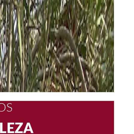
S
SCUENTO
LEZA
OS
CA