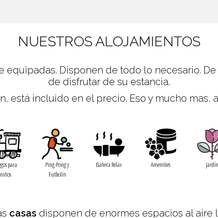
NUESTROS ALOJAMIENTOS
e equipadas. Disponen de todo lo necesario. De
de disfrutar de su estancia.
, está incluido en el precio. Eso y mucho mas, a
egos para
Ping-Pong y
Bañera Relax
Amenities
Jardí
niños
Futbolín
as
casas
disponen de enormes espacios al aire lib