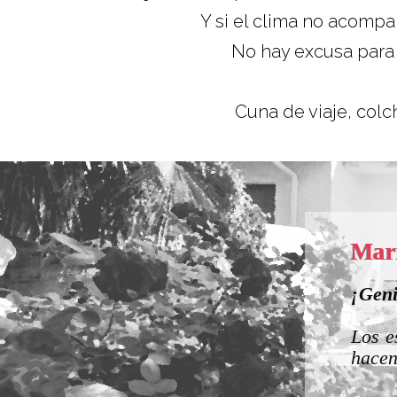
Y si el clima no acompa
No hay excusa para 
Cuna de viaje, colch
J
P
 a la vez tan acogedores que te
L
a.