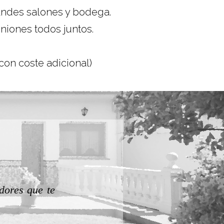
randes salones y bodega.
niones todos juntos.
 con coste adicional)
Zuriñe
¡¡¡Casa excelent
ómoda.
Para repetir!!!!!
encanto!!!! Te lo
por resolver nues