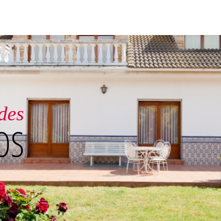
rno
DO