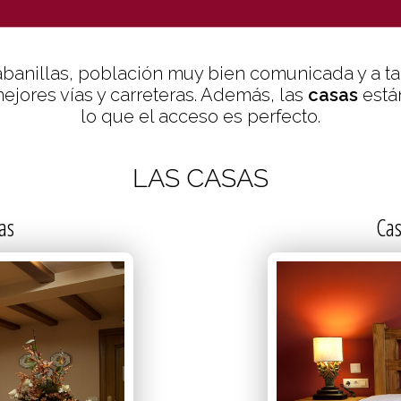
ES Y DECORACIÓN E
banillas, población muy bien comunicada y a t
ejores vías y carreteras. Además, las
casas
está
lo que el acceso es perfecto.
LAS CASAS
as
Cas