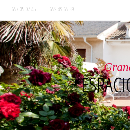
657 05 07 45
659 49 65 39
Ento
PRIVILEGIA