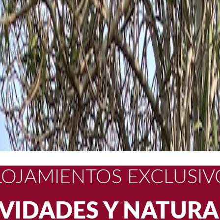
PAREJAS CON NIÑO
VIVA. HASTA 5€ DE
IVIDADES Y NATURA
LOJAMIENTOS EXCLUSIV
SCAPADA ROMÁNTI