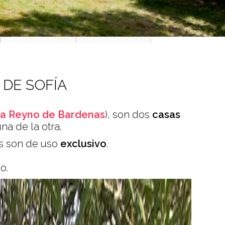
 DE SOFÍA
a Reyno de Bardenas
), son dos
casas
a de la otra.
s son de uso
exclusivo
.
o.