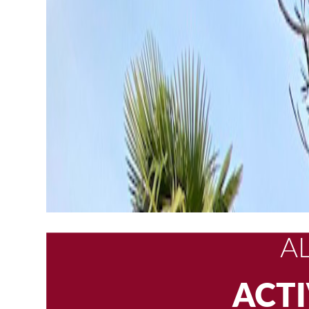
SENDA 
ACT
A
E