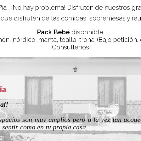
ña... ¡No hay problema! Disfruten de nuestros g
que disfruten de las comidas, sobremesas y reu
Pack Bebé
disponible.
ón, nórdico, manta, toalla, trona. (Bajo petición,
¡Consúltenos!
aione
erfecta para grupos grandes
a casa está muy bien, bien equipada, grande y c